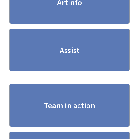
Artinfo
Artinfo
(Visualizza scheda)
Assist
Assist
(Visualizza scheda)
Team in action
Team in action