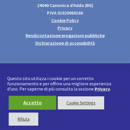
24040 Canonica d'Adda (BG)
P.IVA 01820060166
Cookie Policy
Privacy
Rendicontazione erogazioni pubbliche
Dichiarazione di accessibilità
Mail:
elabora@prodware.it
PEC:
elaborasrl@pec.it
Questo sito utilizza i cookie per un corretto
funzionamento e per offrire una migliore esperienza
Tel.
+39 02909311
d'uso. Per saperne di più consulta la sezione
Privacy
.
Fatturazione elettronica: 4IYRYKK
Capitale sociale: € 200.000
Accetto
Cookie Settings
Rifiuta
© Copyright
2026 | All Rights Reserved | Powered by Elabora S.r.l.