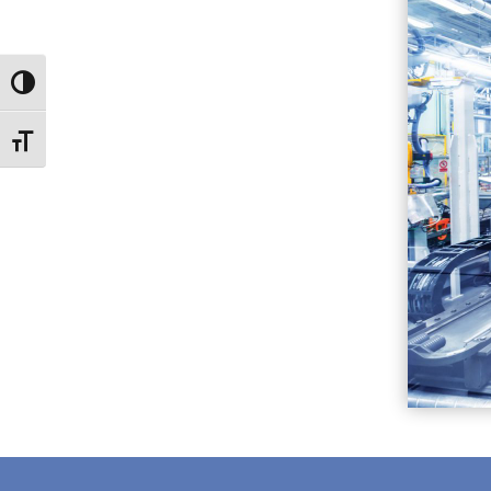
Attiva/disattiva alto contrasto
Attiva/disattiva dimensione testo