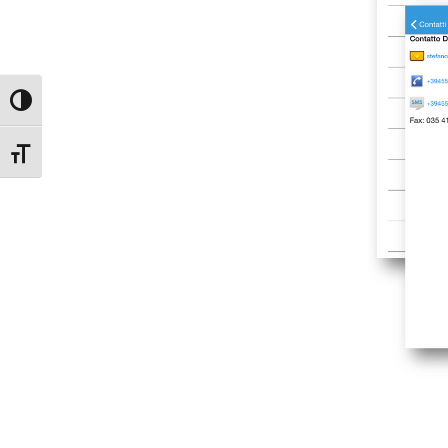
Attiva/disattiva alto contrasto
Attiva/disattiva dimensione testo