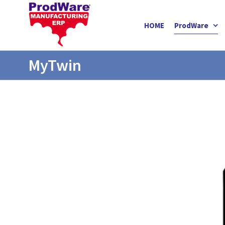
Salta
al
HOME
ProdWare
contenuto
MyTwin