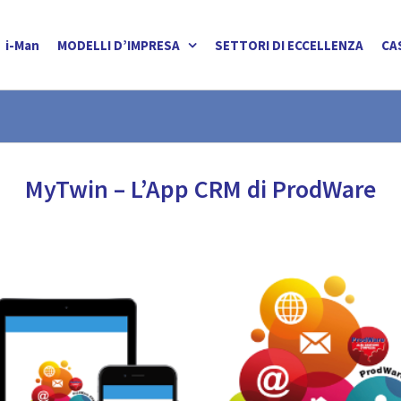
i-Man
MODELLI D’IMPRESA
SETTORI DI ECCELLENZA
CA
MyTwin – L’App CRM di ProdWare