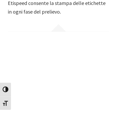
Etispeed consente la stampa delle etichette
in ogni fase del prelievo.
Attiva/disattiva alto contrasto
Attiva/disattiva dimensione testo