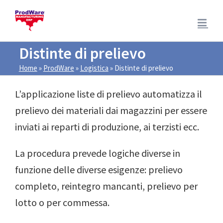
Salta
al
contenuto
Distinte di prelievo
Home
»
ProdWare
»
Logistica
»
Distinte di prelievo
L’applicazione liste di prelievo automatizza il
prelievo dei materiali dai magazzini per essere
inviati ai reparti di produzione, ai terzisti ecc.
La procedura prevede logiche diverse in
funzione delle diverse esigenze: prelievo
completo, reintegro mancanti, prelievo per
lotto o per commessa.