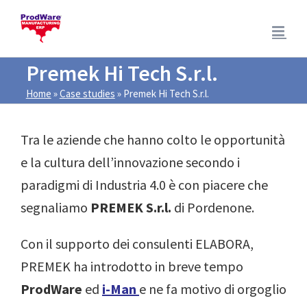
Salta
al
contenuto
Premek Hi Tech S.r.l.
Home
»
Case studies
»
Premek Hi Tech S.r.l.
Tra le aziende che hanno colto le opportunità
e la cultura dell’innovazione secondo i
paradigmi di Industria 4.0 è con piacere che
segnaliamo
PREMEK S.r.l.
di Pordenone.
Con il supporto dei consulenti ELABORA,
PREMEK ha introdotto in breve tempo
ProdWare
ed
i-Man
e ne fa motivo di orgoglio